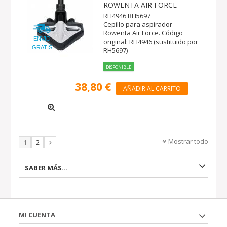
ROWENTA AIR FORCE
RH4946 RH5697
Cepillo para aspirador
Rowenta Air Force. Código
ENVIO
original: RH4946 (sustituido por
GRATIS
RH5697)
DISPONIBLE
38,80 €
AÑADIR AL CARRITO
Mostrar todo
1
2
SABER MÁS...
MI CUENTA