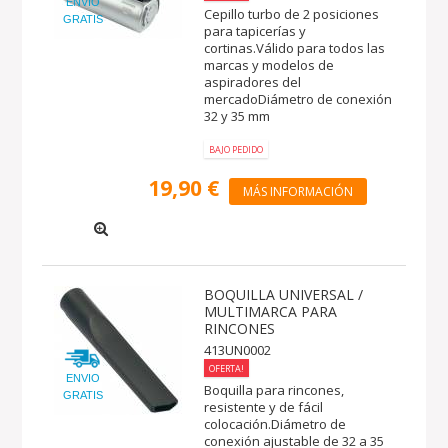
ENVIO
Cepillo turbo de 2 posiciones
GRATIS
para tapicerías y
cortinas.Válido para todos las
marcas y modelos de
aspiradores del
mercadoDiámetro de conexión
32 y 35 mm
BAJO PEDIDO
19,90 €
MÁS INFORMACIÓN
BOQUILLA UNIVERSAL /
MULTIMARCA PARA
RINCONES
413UN0002
OFERTA!
ENVIO
Boquilla para rincones,
GRATIS
resistente y de fácil
colocación.Diámetro de
conexión ajustable de 32 a 35