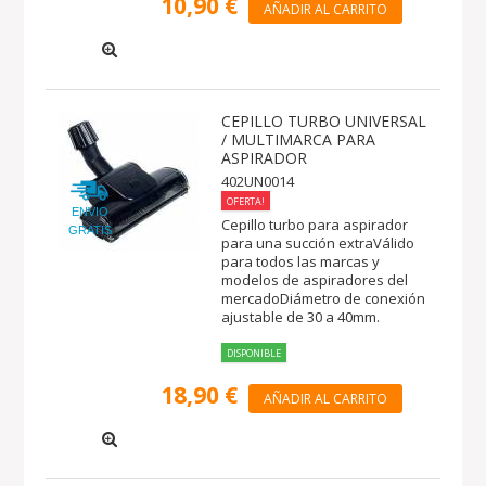
10,90 €
AÑADIR AL CARRITO
CEPILLO TURBO UNIVERSAL
/ MULTIMARCA PARA
ASPIRADOR
402UN0014
OFERTA!
ENVIO
Cepillo turbo para aspirador
GRATIS
para una succión extraVálido
para todos las marcas y
modelos de aspiradores del
mercadoDiámetro de conexión
ajustable de 30 a 40mm.
DISPONIBLE
18,90 €
AÑADIR AL CARRITO