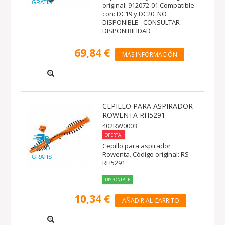
GRATIS
original: 912072-01.Compatible
con: DC19 y DC20. NO
DISPONIBLE - CONSULTAR
DISPONIBILIDAD
69,84 €
MÁS INFORMACIÓN
CEPILLO PARA ASPIRADOR
ROWENTA RH5291
402RW0003
OFERTA!
Cepillo para aspirador
ENVIO
Rowenta. Código original: RS-
GRATIS
RH5291
DISPONIBLE
10,34 €
AÑADIR AL CARRITO