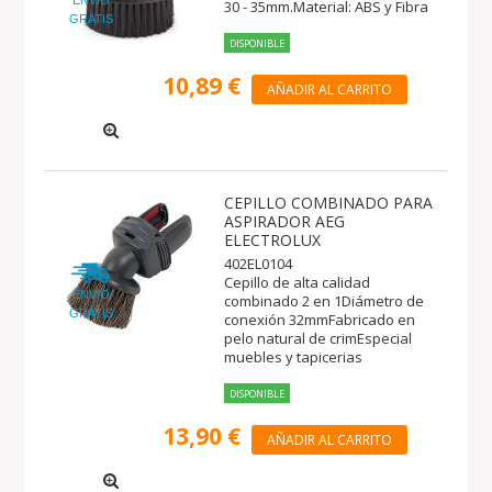
ENVIO
30 - 35mm.Material: ABS y Fibra
GRATIS
DISPONIBLE
10,89 €
AÑADIR AL CARRITO
CEPILLO COMBINADO PARA
ASPIRADOR AEG
ELECTROLUX
402EL0104
Cepillo de alta calidad
ENVIO
combinado 2 en 1Diámetro de
GRATIS
conexión 32mmFabricado en
pelo natural de crimEspecial
muebles y tapicerias
DISPONIBLE
13,90 €
AÑADIR AL CARRITO