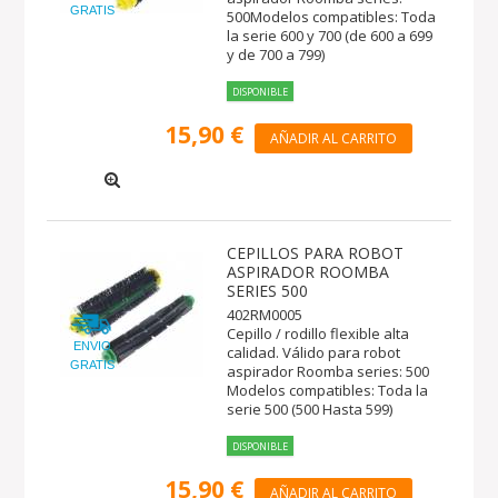
GRATIS
500Modelos compatibles: Toda
la serie 600 y 700 (de 600 a 699
y de 700 a 799)
DISPONIBLE
15,90 €
AÑADIR AL CARRITO
CEPILLOS PARA ROBOT
ASPIRADOR ROOMBA
SERIES 500
402RM0005
Cepillo / rodillo flexible alta
ENVIO
calidad. Válido para robot
GRATIS
aspirador Roomba series: 500
Modelos compatibles: Toda la
serie 500 (500 Hasta 599)
DISPONIBLE
15,90 €
AÑADIR AL CARRITO