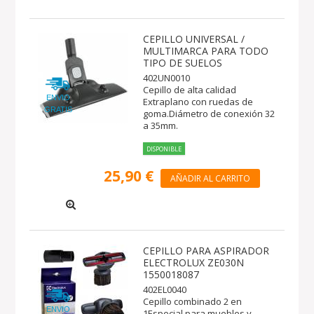
CEPILLO UNIVERSAL /
MULTIMARCA PARA TODO
TIPO DE SUELOS
402UN0010
Cepillo de alta calidad
ENVIO
Extraplano con ruedas de
GRATIS
goma.Diámetro de conexión 32
a 35mm.
DISPONIBLE
25,90 €
AÑADIR AL CARRITO
CEPILLO PARA ASPIRADOR
ELECTROLUX ZE030N
1550018087
402EL0040
Cepillo combinado 2 en
ENVIO
1Especial para muebles y