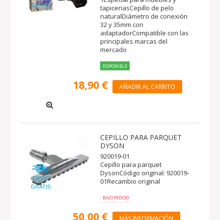
GRATIS
tapiceriasCepillo de pelo
naturalDiámetro de conexión
32 y 35mm con
adaptadorCompatible con las
principales marcas del
mercado
DISPONIBLE
18,90 €
AÑADIR AL CARRITO
CEPILLO PARA PARQUET
DYSON
920019-01
Cepillo para parquet
DysonCódigo original: 920019-
ENVIO
01Recambio original
GRATIS
BAJO PEDIDO
50,00 €
MÁS INFORMACIÓN