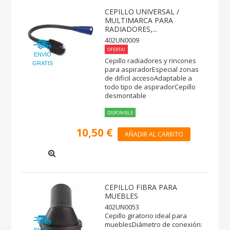
CEPILLO UNIVERSAL /
MULTIMARCA PARA
RADIADORES,...
402UN0009
OFERTA!
ENVIO
Cepillo radiadores y rincones
GRATIS
para aspiradorEspecial zonas
de dificil accesoAdaptable a
todo tipo de aspiradorCepillo
desmontable
DISPONIBLE
10,50 €
AÑADIR AL CARRITO
CEPILLO FIBRA PARA
MUEBLES
402UN0053
Cepillo giratorio ideal para
mueblesDiámetro de conexión: