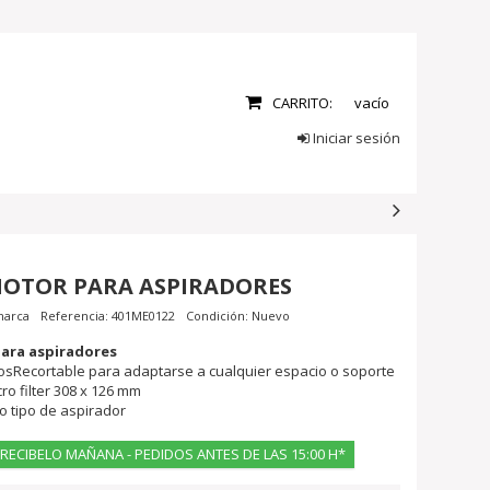
CARRITO:
vacío
Iniciar sesión
MOTOR PARA ASPIRADORES
marca
Referencia:
401ME0122
Condición:
Nuevo
para aspiradores
trosRecortable para adaptarse a cualquier espacio o soporte
ro filter 308 x 126 mm
o tipo de aspirador
 RECIBELO MAÑANA - PEDIDOS ANTES DE LAS 15:00 H*