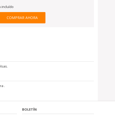
A incluído
COMPRAR AHORA
olsas.
ra .
BOLETÍN